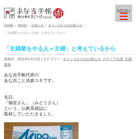
MENU
HOME
»
NEWS
»
お知らせ
»
オフィスからのお知らせ
»
「主婦業をやる人＝主婦」と考えているから
「主婦業をやる人＝主婦」と考えているから
投稿日 : 2021年5月11日
カテゴリー :
オフィスからのお知らせ
,
メディア出演
,
主婦
,
書籍
あな吉手帳代表の
あな吉こと浅倉ユキです。
先日、
『御堂さん』（みどうさん）
という、仏教系雑誌に
取材していただきました。