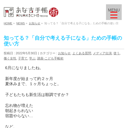
MENU
HOME
»
NEWS
»
お知らせ
»
知ってる？「自分で考える子になる」ための手帳の使い方
知ってる？「自分で考える子になる」ための手帳の
使い方
投稿日 : 2022年5月30日
カテゴリー :
お知らせ
,
よくある質問
,
メディア出演
,
使う
,
働く女性
,
子育て
,
学ぶ
,
講座-こども手帳術
6月になりましたね。
新年度が始まって約２ヶ月
夏休みまで、１ヶ月ちょっと。
子どもたちも新生活は順調ですか？
忘れ物が増えた
朝起きられない
宿題やらない…
など、