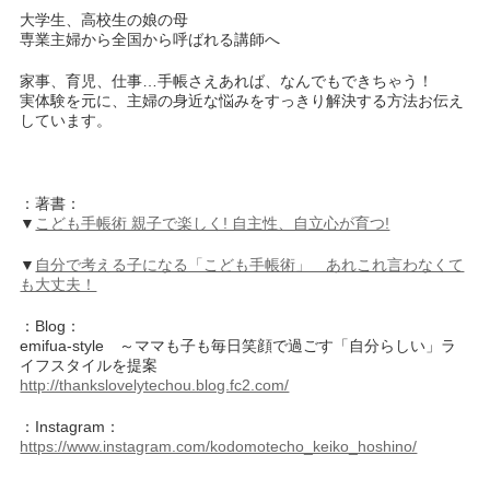
大学生、高校生の娘の母
専業主婦から全国から呼ばれる講師へ
家事、育児、仕事…手帳さえあれば、なんでもできちゃう！
実体験を元に、主婦の身近な悩みをすっきり解決する方法お伝え
しています。
：著書：
▼
こども手帳術 親子で楽しく! 自主性、自立心が育つ!
▼
自分で考える子になる「こども手帳術」 あれこれ言わなくて
も大丈夫！
：Blog：
emifua-style ～ママも子も毎日笑顔で過ごす「自分らしい」ラ
イフスタイルを提案
http://thankslovelytechou.blog.fc2.com/
：Instagram：
https://www.instagram.com/kodomotecho_keiko_hoshino/