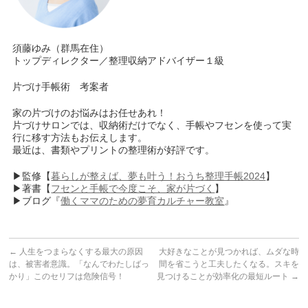
須藤ゆみ（群馬在住）
トップディレクター／整理収納アドバイザー１級
片づけ手帳術 考案者
家の片づけのお悩みはお任せあれ！
片づけサロンでは、収納術だけでなく、手帳やフセンを使って実
行に移す方法もお伝えします。
最近は、書類やプリントの整理術が好評です。
▶監修【
暮らしが整えば、夢も叶う！おうち整理手帳2024
】
▶著書【
フセンと手帳で今度こそ、家が片づく
】
▶ブログ『
働くママのための夢育カルチャー教室
』
←
人生をつまらなくする最大の原因
大好きなことが見つかれば、ムダな時
は、被害者意識。「なんでわたしばっ
間を省こうと工夫したくなる。スキを
かり」このセリフは危険信号！
見つけることが効率化の最短ルート
→