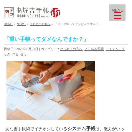
MENU
HOME
»
NEWS
»
はじめての方へ
»
「重い手帳ってダメなんですか？」
「重い手帳ってダメなんですか？」
投稿日 : 2023年8月21日
カテゴリー :
はじめての方へ
,
よくある質問
,
アイテム・グ
ッズ
,
作る
,
使う
システム手帳
あな吉手帳術でイチオシしている
は、魅力がいっ