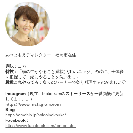
あべともえディレクター 福岡市在住
趣味
：ヨガ
特技
：「頭の中がやること満載( ﾉД`)パニック」の時に、全体像
を把握して一緒にやることを洗い出し♪
最近これやってる
：炙りのバーナーで炙り料理するのが楽しい♡
Instagram
（現在、Instagramの
ストーリーズ
が一番頻繁に更新
してます。。）
https://www.instagram.com
Blog
：
https://ameblo.jp/saidainokouka/
Facebook
：
https://www.facebook.com/tomoe.abe