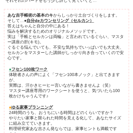
それぞれのパートをもう少し詳しく見ていくと…
あな吉手帳術の基本のキ
からしっかり土台づくりをします。
そして…
●
自分deカウンセリング（セルカン）
答えはちゃんと自分の中にある！
悩みを解決するためのオリジナルメソッドです。
実は「手帳とセルカンは両輪」と言われているぐらい、マスタ
ー講座の肝(キモ)。
ぐるぐる悩んでいても、不安な気持ちでいっぱいでも大丈夫、
セルカンをマスターした講師がしっかり向き合っていくので安
心です。
●
フセン100枚ワーク
体験者さんの声によく「フセン100本ノック」と出てきます
が、
実際は、汗かきヒーヒー言いながら書きませんよ（笑）
マスター講座専用のワークシートを使うと、気づいたら100
枚かけちゃうんです♪
●
ゆる家事プランニング
24時間のうち、おうちにいる時間はどのくらいですか？
やりたい家事と限られた時間を見える化して、あなたサイズ
に組み立てていきます。
料理研究家あな吉さん発ならでは、家事ヒントも満載です