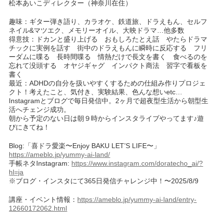
松本あいこディレクター（神奈川在住）
趣味：ギター弾き語り、カラオケ、鉄道旅、ドラえもん、セルフ
ネイル&マツエク、メモリーオイル、大映ドラマ…他多数
得意技：ドカンと盛り上げる おもしろたとえ話 やたらドラマ
チックに実例を話す 街中のドラえもんに瞬時に反応する フリ
ーダムに喋る 長時間喋る 情熱だけで長文を書く 食べるのを
忘れて没頭する オヤジギャグ インパクト商法 習字で看板を
書く
最近：ADHDの自分を扱いやすくするための仕組み作りプロジェ
クト！考えたこと、気付き、実験結果、色んな想いetc…
Instagramとブログで毎日発信中。2ヶ月で超夜型生活から朝型生
活へチェンジ成功。
朝から予定のない日は朝９時からインスタライブやってます♪遊
びにきてね！
Blog:「喜ドラ愛楽〜Enjoy BAKU LET’S LIFE〜」
https://ameblo.jp/yummy-ai-land/
手帳ネタInstagram:
https://www.instagram.com/doratecho_ai/?
hl=ja
※ブログ・インスタにて365日発信チャレンジ中！〜2025/8/9
講座・イベント情報：
https://ameblo.jp/yummy-ai-land/entry-
12660172062.html