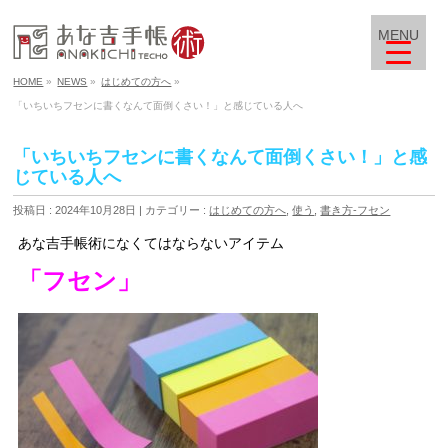
MENU
HOME
»
NEWS
»
はじめての方へ
»
「いちいちフセンに書くなんて面倒くさい！」と感じている人へ
「いちいちフセンに書くなんて面倒くさい！」と感
じている人へ
投稿日 : 2024年10月28日
カテゴリー :
はじめての方へ
,
使う
,
書き方-フセン
あな吉手帳術になくてはならないアイテム
「フセン」