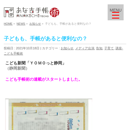
MENU
HOME
»
NEWS
»
お知らせ
»
子どもも、手帳があると便利なの？
子どもも、手帳があると便利なの？
投稿日 : 2021年10月18日
カテゴリー :
お知らせ
,
メディア出演
,
告知
,
子育て
,
講座-
こども手帳術
こども新聞「ＹＯＭＯっと静岡」
（静岡新聞）
こども手帳術の連載がスタートしました。