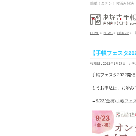
簡単！楽チン！お悩み解決
HOME
»
NEWS
»
お知らせ
»
【手帳フェスタ2
投稿日 : 2022年9月17日
カテ
手帳フェスタ2022開
もうお申込は、お済み
→
9/23(金祝)手帳フェ