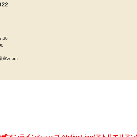
22
:30
00
室zoom
オンラインショップ Atelier Lien(アトリエリアン