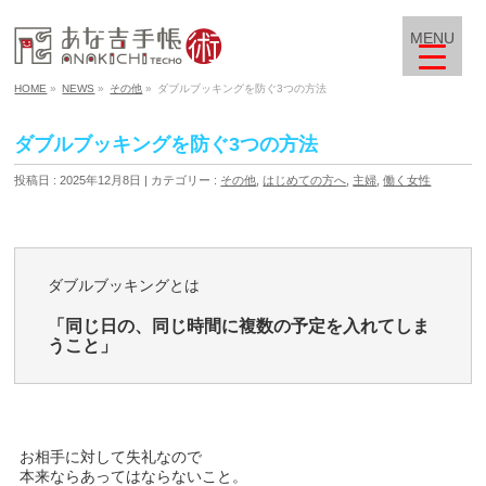
MENU
HOME
»
NEWS
»
その他
»
ダブルブッキングを防ぐ3つの方法
ダブルブッキングを防ぐ3つの方法
投稿日 : 2025年12月8日
カテゴリー :
その他
,
はじめての方へ
,
主婦
,
働く女性
ダブルブッキングとは
「同じ日の、同じ時間に複数の予定を入れてしま
うこと」
お相手に対して失礼なので
本来ならあってはならないこと。