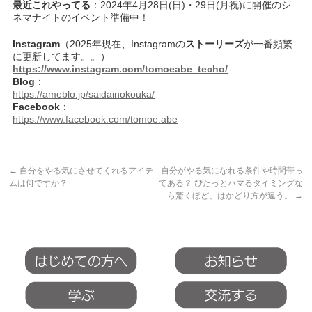
最近これやってる
：2024年4月28日(日)・29日(月祝)に開催のシ
ネマナイトのイベント準備中！
Instagram
（2025年現在、Instagramの
ストーリーズ
が一番頻繁
に更新してます。。）
https://www.instagram.com/tomoeabe_techo/
Blog
：
https://ameblo.jp/saidainokouka/
Facebook
：
https://www.facebook.com/tomoe.abe
←
自分をやる気にさせてくれるアイテ
自分がやる気になれる条件や時間帯っ
ムは何ですか？
てある？ ぴたっとハマるタイミングな
ら驚くほど、はかどり方が違う。
→