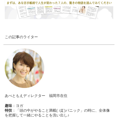
この記事のライター
あべともえディレクター 福岡市在住
趣味
：ヨガ
特技
：「頭の中がやること満載( ﾉД`)パニック」の時に、全体像
を把握して一緒にやることを洗い出し♪