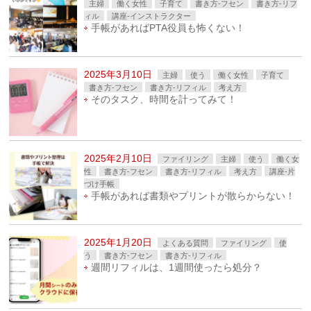
主婦
働く女性
子育て
書き方-フセン
書き方-リフ
ィル
講座-インストラクター
手帳があればPTA役員も怖くない！
2025年3月10日
主婦
使う
働く女性
子育て
書き方-フセン
書き方-リフィル
考え方
そのタスク、時間を計ってみて！
2025年2月10日
ファイリング
主婦
使う
働く女
性
書き方-フセン
書き方-リフィル
考え方
講座-片
づけ手帳
手帳があれば書類やプリントが散らからない！
2025年1月20日
よくある質問
ファイリング
使
う
書き方-フセン
書き方-リフィル
週間リフィルは、1週間使ったら処分？