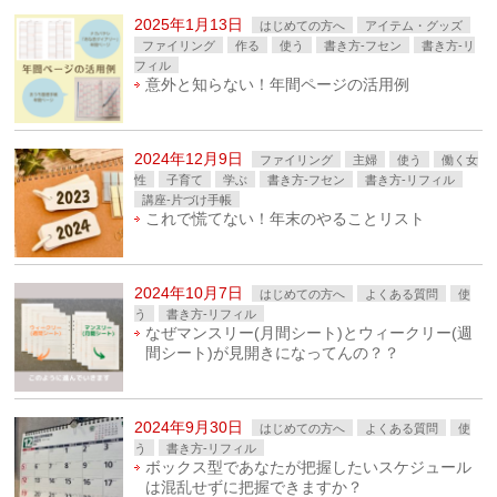
2025年1月13日
はじめての方へ
アイテム・グッズ
ファイリング
作る
使う
書き方-フセン
書き方-リ
フィル
意外と知らない！年間ページの活用例
2024年12月9日
ファイリング
主婦
使う
働く女
性
子育て
学ぶ
書き方-フセン
書き方-リフィル
講座-片づけ手帳
これで慌てない！年末のやることリスト
2024年10月7日
はじめての方へ
よくある質問
使
う
書き方-リフィル
なぜマンスリー(月間シート)とウィークリー(週
間シート)が見開きになってんの？？
2024年9月30日
はじめての方へ
よくある質問
使
う
書き方-リフィル
ボックス型であなたが把握したいスケジュール
は混乱せずに把握できますか？