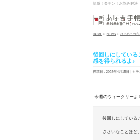
簡単！楽チン！お悩み解決
HOME
»
NEWS
»
はじめての方
後回しにしている
感を得られるよ♪
投稿日 : 2025年4月15日
カテ
今週のウィークリーよ
後回しにしている
ささいなことほど