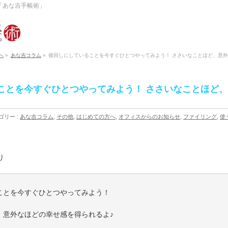
「あな吉手帳術」
へ
»
あな吉コラム
»
後回しにしていることを今すぐひとつやってみよう！ ささいなことほど、意外
ことを今すぐひとつやってみよう！ ささいなことほど
ゴリー :
あな吉コラム
,
その他
,
はじめての方へ
,
オフィスからのお知らせ
,
ファイリング
,
使
り
ことを今すぐひとつやってみよう！
、意外なほどの幸せ感を得られるよ♪