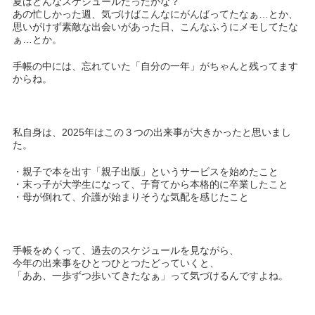
夏はどんなスケジュールだったかな？
あの忙しかった週、気づけばこんなにがんばってたなぁ…とか、
思いがけず素敵な出会いがあった日、こんなふうにメモしてたな
ぁ…とか。
手帳の中には、忘れていた「自分の一年」がちゃんと残ってます
からね。
私自身は、2025年はこの３つの出来事が大きかったと思いまし
た。
・親子で本を出す「親子出版」というサービスを始めたこと
・末っ子が大学生になって、子育てから本格的に卒業したこと
・母が倒れて、介護が始まりそうな気配を感じたこと
手帳をめくって、過去のスケジュールを見ながら、
今年の出来事をひとつひとつたどっていくと、
「ああ、一歩ずつ歩いてきたなぁ」って気づけるんですよね。